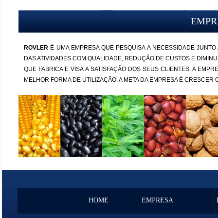
EMPR
ROVLER
É UMA EMPRESA QUE PESQUISA A NECESSIDADE JUNTO
DAS ATIVIDADES COM QUALIDADE, REDUÇÃO DE CUSTOS E DIMI
QUE FABRICA E VISA A SATISFAÇÃO DOS SEUS CLIENTES. A EMP
MELHOR FORMA DE UTILIZAÇÃO. A META DA EMPRESA É CRESCER 
HOME
EMPRESA